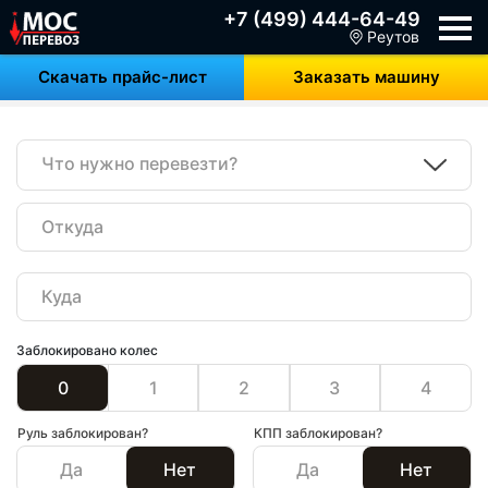
+7 (499) 444-64-49
Реутов
Скачать прайс-лист
Заказать машину
Что нужно перевезти?
Заблокировано колес
0
1
2
3
4
Руль заблокирован?
КПП заблокирован?
Да
Нет
Да
Нет