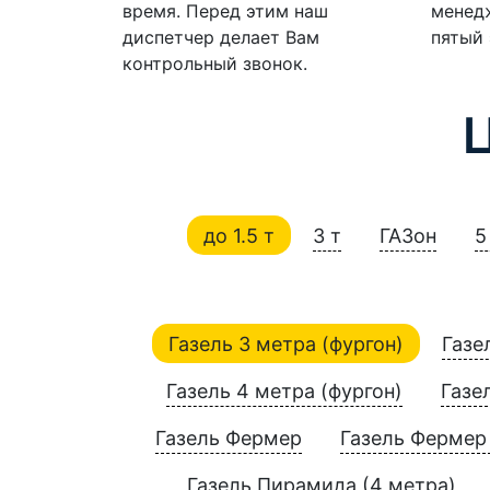
время. Перед этим наш
менедж
диспетчер делает Вам
пятый 
контрольный звонок.
до 1.5 т
3 т
ГАЗон
5
Газель 3 метра (фургон)
Газе
Газель 4 метра (фургон)
Газе
Газель Фермер
Газель Фермер 
Газель Пирамида (4 метра)