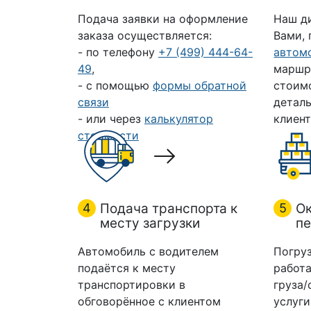
Подача заявки на оформление
Наш д
заказа осуществляется:
Вами,
- по телефону
+7 (499) 444-64-
автом
49
,
маршр
- с помощью
формы обратной
стоим
связи
деталь
- или через
калькулятор
клиент
стоимости
4
Подача транспорта к
5
Ок
месту загрузки
пе
Автомобиль с водителем
Погруз
подаётся к месту
работа
транспортировки в
груза/
обговорённое с клиентом
услуги