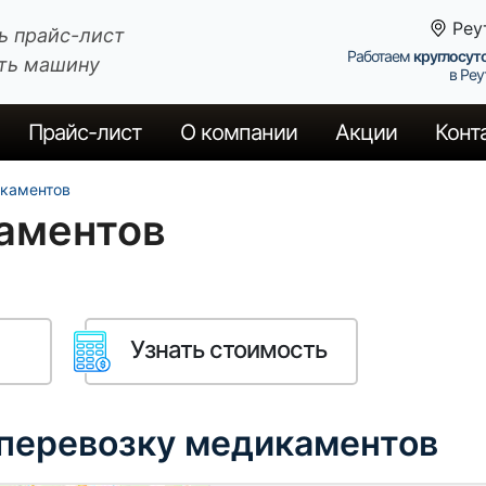
Реу
ь прайс-лист
Работаем
круглосут
ть машину
в Реу
Прайс
-лист
О компании
Акции
Конт
каментов
аментов
Узнать стоимость
 перевозку медикаментов