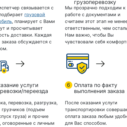
грузоперевозку
испетчер связывается с
Мы прозрачно подходим к
 подбирает
грузовой
работе с документами и
обиль
, планирует с Вами
считаем этот этап не мене
ут и просчитывает
ответственным, чем остал
ость доставки. Каждая
Нам важно, чтобы Вы
 заказа обсуждается с
чувствовали себя комфорт
ом.
азание услуги
6
Оплата по факту
ревозки/переезда
выполнения заказа
ка, перевозка, разгрузка,
После оказания услуги
 грузчиков (подъем
транспортировки соверша
спуск груза) и прочие
оплата заказа любым удоб
, оговоренные с личным
для Вас способом.