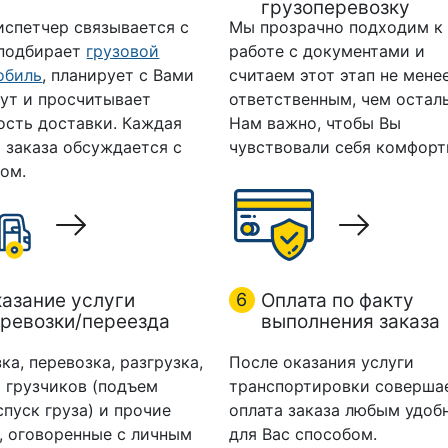
грузоперевозку
испетчер связывается с
Мы прозрачно подходим к
 подбирает
грузовой
работе с документами и
обиль
, планирует с Вами
считаем этот этап не мене
ут и просчитывает
ответственным, чем остал
ость доставки. Каждая
Нам важно, чтобы Вы
 заказа обсуждается с
чувствовали себя комфорт
ом.
азание услуги
6
Оплата по факту
ревозки/переезда
выполнения заказа
ка, перевозка, разгрузка,
После оказания услуги
 грузчиков (подъем
транспортировки соверша
спуск груза) и прочие
оплата заказа любым удоб
, оговоренные с личным
для Вас способом.