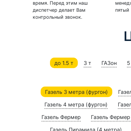
время. Перед этим наш
менедж
диспетчер делает Вам
пятый 
контрольный звонок.
до 1.5 т
3 т
ГАЗон
5
Газель 3 метра (фургон)
Газе
Газель 4 метра (фургон)
Газе
Газель Фермер
Газель Фермер 
Газель Пирамида (4 метра)