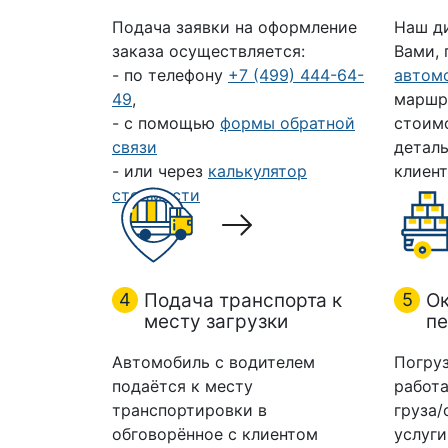
Подача заявки на оформление
Наш д
заказа осуществляется:
Вами,
- по телефону
+7 (499) 444-64-
автом
49
,
маршр
- с помощью
формы обратной
стоим
связи
деталь
- или через
калькулятор
клиент
стоимости
4
Подача транспорта к
5
Ок
месту загрузки
пе
Автомобиль с водителем
Погруз
подаётся к месту
работа
транспортировки в
груза/
обговорённое с клиентом
услуги