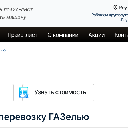
Реу
ь прайс-лист
Работаем
круглосут
ть машину
в Реу
Прайс
-лист
О компании
Акции
Конт
лью
Узнать стоимость
 перевозку ГАЗелью