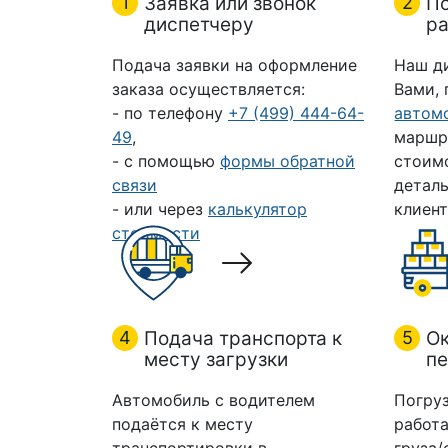
1
Заявка или звонок
2
П
диспетчеру
ра
Подача заявки на оформление
Наш д
заказа осуществляется:
Вами,
- по телефону
+7 (499) 444-64-
автом
49
,
маршр
- с помощью
формы обратной
стоим
связи
деталь
- или через
калькулятор
клиент
стоимости
4
Подача транспорта к
5
Ок
месту загрузки
пе
Автомобиль с водителем
Погруз
подаётся к месту
работа
транспортировки в
груза/