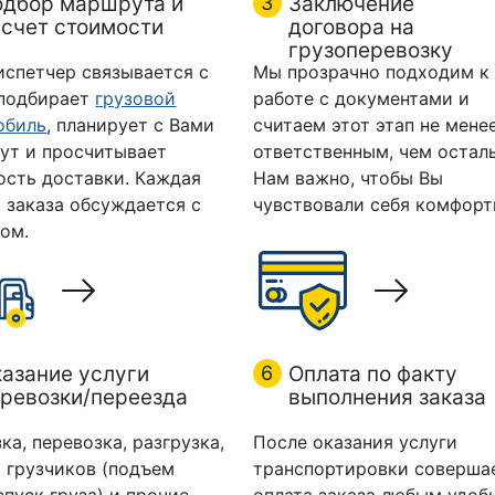
одбор маршрута и
3
Заключение
счет стоимости
договора на
грузоперевозку
испетчер связывается с
Мы прозрачно подходим к
 подбирает
грузовой
работе с документами и
обиль
, планирует с Вами
считаем этот этап не мене
ут и просчитывает
ответственным, чем остал
ость доставки. Каждая
Нам важно, чтобы Вы
 заказа обсуждается с
чувствовали себя комфорт
ом.
азание услуги
6
Оплата по факту
ревозки/переезда
выполнения заказа
ка, перевозка, разгрузка,
После оказания услуги
 грузчиков (подъем
транспортировки соверша
спуск груза) и прочие
оплата заказа любым удоб