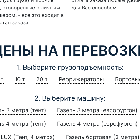
, оговоренные с личным
для Вас способом.
ером, - все это входит в
этап заказа.
ЦЕНЫ НА ПЕРЕВОЗК
1. Выберите грузоподъемность:
 т
10 т
20 т
Рефрижераторы
Бортовы
2. Выберите машину:
ль 3 метра (тент)
Газель 3 метра (еврофургон)
ль 4 метра (тент)
Газель 4 метра (еврофургон)
LUX (Тент, 4 метра)
Газель бортовая (3 метра)