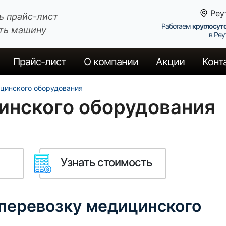
Реу
ь прайс-лист
Работаем
круглосут
ть машину
в Реу
Прайс
-лист
О компании
Акции
Конт
цинского оборудования
инского оборудования
Узнать стоимость
 перевозку медицинского