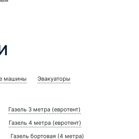
И
е машины
Эвакуаторы
Газель 3 метра (евротент)
Газель 4 метра (евротент)
Газель бортовая (4 метра)