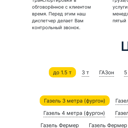
обговорённое с клиентом
услуги
время. Перед этим наш
менедж
диспетчер делает Вам
пятый 
контрольный звонок.
до 1.5 т
3 т
ГАЗон
5
Газель 3 метра (фургон)
Газе
Газель 4 метра (фургон)
Газе
Газель Фермер
Газель Фермер 